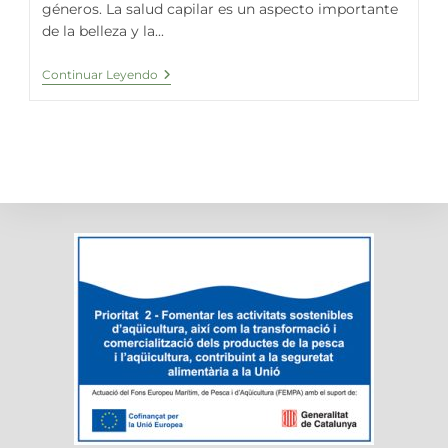
géneros. La salud capilar es un aspecto importante
de la belleza y la...
Espirulina
Continuar Leyendo
Y
La
Caída
Del
Cabello:
Un
Enfoque
Natural
Para
La
Salud
Capilar