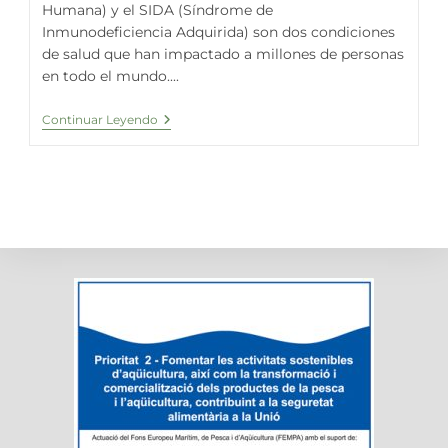
Humana) y el SIDA (Síndrome de
Inmunodeficiencia Adquirida) son dos condiciones
de salud que han impactado a millones de personas
en todo el mundo....
Maximizando
Continuar Leyendo
El
Bienestar:
El
Potencial
De
La
Espirulina
Fresca
En
El
Tratamiento
Del
VIH
Y
El
SIDA