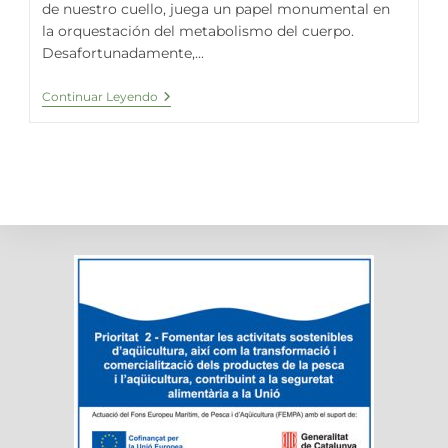
de nuestro cuello, juega un papel monumental en
la orquestación del metabolismo del cuerpo.
Desafortunadamente,...
La
Continuar Leyendo
Espirulina
Fresca:
Un
Aliado
Natural
En
La
Regulación
De
La
Tiroides