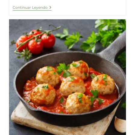
Pizza
Continuar Leyendo
Con
Pollo
Y
Espirulina
Fresca