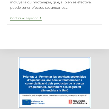
incluye la quimioterapia, que, si bien es efectiva,
puede tener efectos secundarios...
Explorando
Continuar Leyendo
El
Rol
De
La
Espirulina
En
El
Tratamiento
Del
Cáncer
Y
La
Quimioterapia