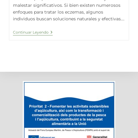
malestar significativos. Si bien existen numerosos
enfoques para tratar los eczemas, algunos
individuos buscan soluciones naturales y efectivas....
Alivio
Continuar Leyendo
Natural:
El
Tratamiento
De
Los
Eczemas
Con
Espirulina
Fresca