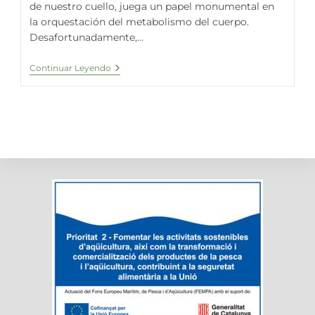
de nuestro cuello, juega un papel monumental en
la orquestación del metabolismo del cuerpo.
Desafortunadamente,...
La
Continuar Leyendo
Espirulina
Fresca:
Un
Aliado
Natural
En
La
Regulación
De
La
Tiroides