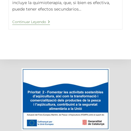
incluye la quimioterapia, que, si bien es efectiva,
puede tener efectos secundarios...
Explorando
Continuar Leyendo
El
Rol
De
La
Espirulina
En
El
Tratamiento
Del
Cáncer
Y
La
Quimioterapia