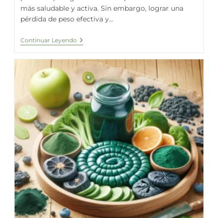
más saludable y activa. Sin embargo, lograr una
pérdida de peso efectiva y...
Espirulina
Continuar Leyendo
Fresca:
Tu
Aliada
Natural
Para
La
Pérdida
De
Peso
Saludable