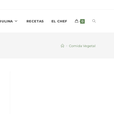
ALTERNAR
RULINA
RECETAS
EL CHEF
0
BÚSQUEDA
>
Comida Vegetal
DE
LA
WEB