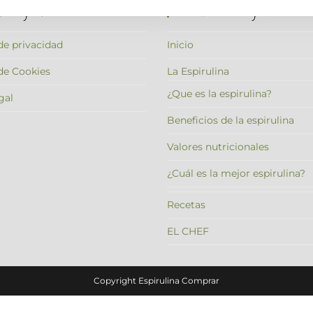
cas Legales
Menú De Navegación
 de privacidad
Inicio
 de Cookies
La Espirulina
¿Que es la espirulina?
gal
Beneficios de la espirulina
Valores nutricionales
¿Cuál es la mejor espirulina?
Recetas
EL CHEF
Copyright Espirulina Comprar