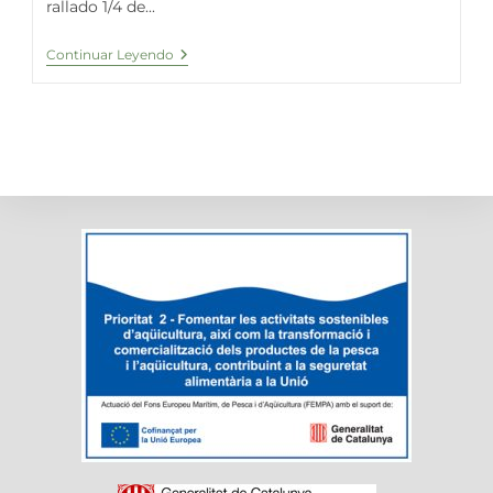
rallado 1/4 de...
Bolitas
Continuar Leyendo
De
Carne
Con
Espirulina
Fresca
En
Salsa
De
Tomate