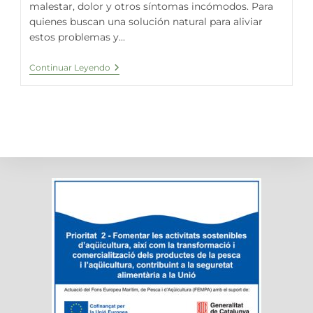
malestar, dolor y otros síntomas incómodos. Para
quienes buscan una solución natural para aliviar
estos problemas y...
Espirulina
Continuar Leyendo
Fresca
Y
Los
Trastornos
Gastrointestinales:
Restaura
Tu
Salud
Digestiva
De
Forma
Natural