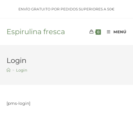
Saltar
ENVÍO GRATUITO POR PEDIDOS SUPERIORES A 50€
al
contenido
Espirulina fresca
MENÚ
0
Login
>
Login
[pms-login]