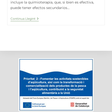
incluye la quimioterapia, que, si bien es efectiva,
puede tener efectos secundarios…
Explorando
Continua Llegint
El
Rol
De
La
Espirulina
En
El
Tratamiento
Del
Cáncer
Y
La
Quimioterapia