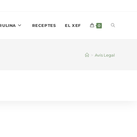
ALTERNAR
IRULINA
RECEPTES
EL XEF
0
BÚSQUEDA
>
Avís Legal
DE
LA
WEB