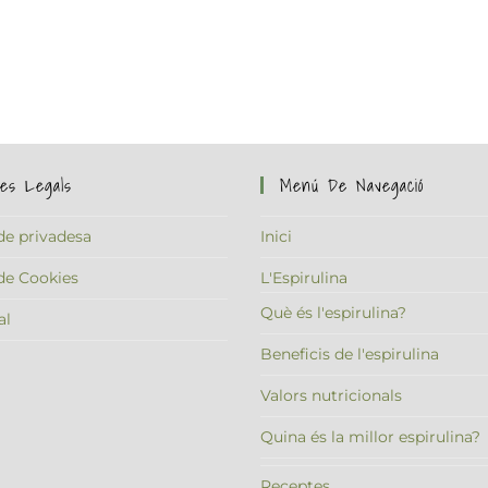
ques Legals
Menú De Navegació
 de privadesa
Inici
 de Cookies
L'Espirulina
Què és l'espirulina?
al
Beneficis de l'espirulina
Valors nutricionals
Quina és la millor espirulina?
Receptes