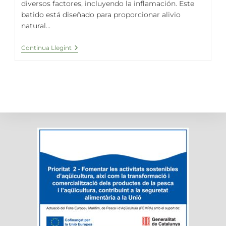
diversos factores, incluyendo la inflamación. Este
batido está diseñado para proporcionar alivio
natural…
Batut
Continua Llegint
Antiinflamatori
Per
A
Articulacions
Amb
Espirulina
Fresca