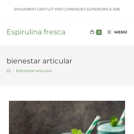
Saltar
ENVIAMENT GRATUÏT PER COMANDES SUPERIORS A 50€
al
contenido
Espirulina fresca
MENÚ
0
bienestar articular
>
bienestar articular